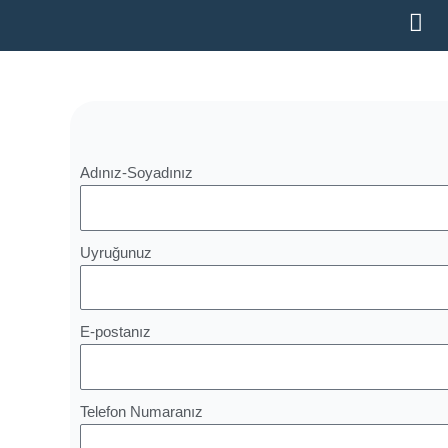
İçeriğe
atla
Adınız-Soyadınız
Uyruğunuz
E-postanız
Telefon Numaranız