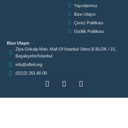
Yayınlarımız
Bize Ulaşın
Çerez Politikası
Gizlilik Politikası
Bize Ulaşın
Ziya Gökalp Mah, Mall Of İstanbul Sitesi B BLOK / 15,
Başakşehir/İstanbul
info@ulfed.org
(0212) 261 80 00
F
I
I
a
n
c
c
s
o
e
t
n
b
a
-
o
g
x
o
r