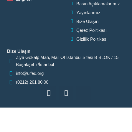
Basın Açıklamalarımız
Yayınlarımız
Bize Ulaşın
Çerez Politikası
Gizlilik Politikası
Bize Ulaşın
Ziya Gökalp Mah, Mall Of İstanbul Sitesi B BLOK / 15,
Başakşehir/İstanbul
info@ulfed.org
(0212) 261 80 00
F
I
I
a
n
c
c
s
o
e
t
n
b
a
-
o
g
x