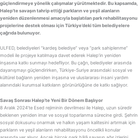
güçlendirmeye yönelik çalışmalar yürütmektedir. Bu kapsamda,
Halep’te savaşın tahrip ettiği parkların ve yeşil alanların
yeniden düzenlenmesi amacıyla başlatılan park rehabilitasyonu
projelerine destek olması için Türkiye’deki tüm belediyelere
çağrıda bulunuyor.
ULFED, belediyeleri “kardeş belediye” veya “park sahiplenme”
modeli ile projeye katılmaya davet ederek Halep’in yeniden
inşasına katkı sunmayı hedefliyor. Bu çağrı, belediyeler arasında
dayanışmayı güçlendirirken, Türkiye-Suriye arasındaki sosyal ve
kültürel bağların yeniden inşasına ve uluslararası insani yardım
alanındaki kurumsal katkıların görünürlüğüne de katkı sağlıyor.
Savaş Sonrası Halep’te Yeni Bir Dönem Başlıyor
8 Aralık 2024’te Esed rejiminin devrilmesi ile Halep, uzun süredir
beklenen yeniden imar ve sosyal toparlanma sürecine girdi. Şehrin
sosyal dokusunu onarmak ve halkın yaşam kalitesini artırmak için
parkların ve yeşil alanların rehabilitasyonu öncelikli konular
arasında yer alıyor. Ancak birçok park hâlâ savaşın ağır izlerini