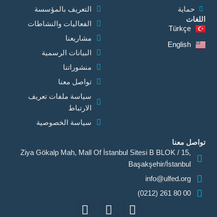
حماية
التعريف بالمؤسسة
اللغات
الفعاليات والنشاطات
Türkçe
مشاريعنا
English
البيانات الرسمية
منشوراتنا
تواصل معنا
سياسة ملفات تعريف
الارتباط
سياسة الخصوصية
تواصل معنا
Ziya Gökalp Mah, Mall Of İstanbul Sitesi B BLOK / 15,
Başakşehir/İstanbul
info@ulfed.org
00 80 261 (0212)
I
I
F
c
n
a